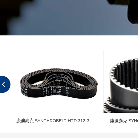
inental SilentSync 人字齿W-1440 工业皮带
康迪泰克 SYNCHROBELT HTD 312-3M 工业皮带